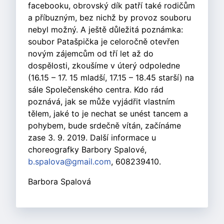
facebooku, obrovský dík patří také rodičům
a příbuzným, bez nichž by provoz souboru
nebyl možný. A ještě důležitá poznámka:
soubor Patašpička je celoročně otevřen
novým zájemcům od tří let až do
dospělosti, zkoušíme v úterý odpoledne
(16.15 – 17. 15 mladší, 17.15 – 18.45 starší) na
sále Společenského centra. Kdo rád
poznává, jak se může vyjádřit vlastním
tělem, jaké to je nechat se unést tancem a
pohybem, bude srdečně vítán, začínáme
zase 3. 9. 2019. Další informace u
choreografky Barbory Spalové,
b.spalova@gmail.com
, 608239410.
Barbora Spalová