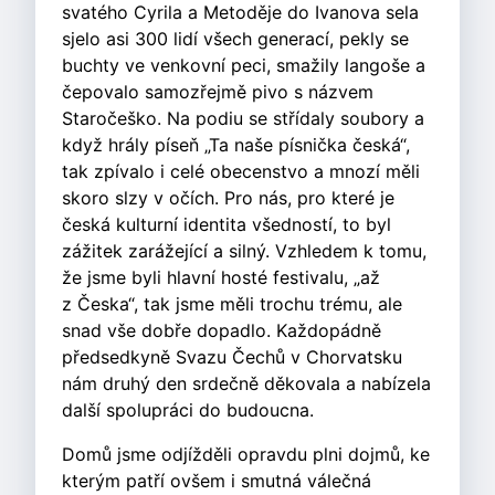
svatého Cyrila a Metoděje do Ivanova sela
sjelo asi 300 lidí všech generací, pekly se
buchty ve venkovní peci, smažily langoše a
čepovalo samozřejmě pivo s názvem
Staročeško. Na podiu se střídaly soubory a
když hrály píseň „Ta naše písnička česká“,
tak zpívalo i celé obecenstvo a mnozí měli
skoro slzy v očích. Pro nás, pro které je
česká kulturní identita všedností, to byl
zážitek zarážející a silný. Vzhledem k tomu,
že jsme byli hlavní hosté festivalu, „až
z Česka“, tak jsme měli trochu trému, ale
snad vše dobře dopadlo. Každopádně
předsedkyně Svazu Čechů v Chorvatsku
nám druhý den srdečně děkovala a nabízela
další spolupráci do budoucna.
Domů jsme odjížděli opravdu plni dojmů, ke
kterým patří ovšem i smutná válečná