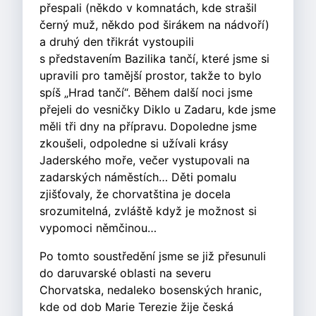
přespali (někdo v komnatách, kde strašil
černý muž, někdo pod širákem na nádvoří)
a druhý den třikrát vystoupili
s představením Bazilika tančí, které jsme si
upravili pro tamější prostor, takže to bylo
spíš „Hrad tančí“. Během další noci jsme
přejeli do vesničky Diklo u Zadaru, kde jsme
měli tři dny na přípravu. Dopoledne jsme
zkoušeli, odpoledne si užívali krásy
Jaderského moře, večer vystupovali na
zadarských náměstích… Děti pomalu
zjišťovaly, že chorvatština je docela
srozumitelná, zvláště když je možnost si
vypomoci němčinou…
Po tomto soustředění jsme se již přesunuli
do daruvarské oblasti na severu
Chorvatska, nedaleko bosenských hranic,
kde od dob Marie Terezie žije česká