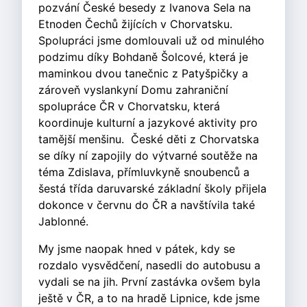
pozvání České besedy z Ivanova Sela na
Etnoden Čechů žijících v Chorvatsku.
Spolupráci jsme domlouvali už od minulého
podzimu díky Bohdaně Šolcové, která je
maminkou dvou tanečnic z Patyšpičky a
zároveň vyslankyní Domu zahraniční
spolupráce ČR v Chorvatsku, která
koordinuje kulturní a jazykové aktivity pro
tamější menšinu. České děti z Chorvatska
se díky ní zapojily do výtvarné soutěže na
téma Zdislava, přímluvkyně snoubenců a
šestá třída daruvarské základní školy přijela
dokonce v červnu do ČR a navštívila také
Jablonné.
My jsme naopak hned v pátek, kdy se
rozdalo vysvědčení, nasedli do autobusu a
vydali se na jih. První zastávka ovšem byla
ještě v ČR, a to na hradě Lipnice, kde jsme