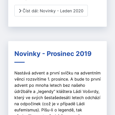
Číst dál: Novinky - Leden 2020
Novinky - Prosinec 2019
Nastává advent a první svíčku na adventním
věnci rozsvítíme 1. prosince. A bude to první
advent po mnoha letech bez našeho
údržbáře a „legendy“ kláštera Ládi Vošvrdy,
který ve svých šestašedesáti letech odchází
na odpočinek (což je v případě Ládi
eufemismus). Píšu-li o legendě, tak