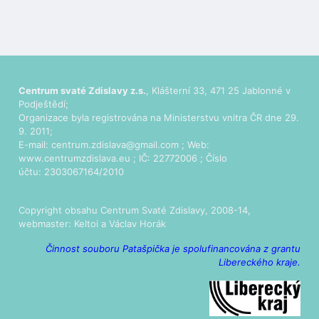
Centrum svaté Zdislavy z.s.
, Klášterní 33, 471 25 Jablonné v
Podještědí;
Organizace byla registrována na Ministerstvu vnitra ČR dne 29.
9. 2011;
E-mail:
centrum.zdislava@gmail.com
; Web:
www.centrumzdislava.eu
; IČ: 22772006 ; Číslo
účtu: 2303067164/2010
Copyright obsahu Centrum Svaté Zdislavy, 2008-14,
webmaster:
Keltoi
a Václav Horák
Činnost souboru Patašpička je spolufinancována z grantu
Libereckého kraje.