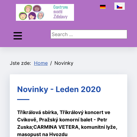
Zvolte jazyk
Search ...
Jste zde:
Home
Novinky
Novinky - Leden 2020
Tříkrálová sbírka,
Tříkrálový koncert ve
Cvikově,
Pražský komorní balet - Petr
Zuska;
CARMINA VETERA, k
omunitní lyže,
m
asopust na Hvozdu