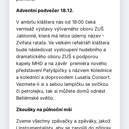
Adventní podvečer 18.12.
V ambitu kláštera nás od 18:00 čeká
vernisáž výstavy výtvarného oboru ZUŠ
Jablonné, která má letos úderný název -
Zvířata ratata. Ve velkém refektáři kláštera
bude následovat vystoupení hudebního a
dramatického oboru ZUŠ s podporou
kapely MHD a na závěr premiéra nového
představení Patyšpičky s názvem Kolednice
a koledníci a doprovodem Lusatia Consort.
Vezmete-li si s sebou lampičku se svíčkou
či petrolejku, tak si můžete domů odnést
Betlémské světlo.
Zkoušky na půlnoční mši
Zveme všechny zpěvačky a zpěváky, jakož
i instrumentalisty, aby se zapojili do příprav