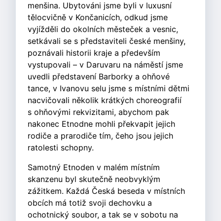
menšina. Ubytováni jsme byli v luxusní
tělocvičně v Končanicích, odkud jsme
vyjížděli do okolních městeček a vesnic,
setkávali se s představiteli české menšiny,
poznávali historii kraje a především
vystupovali – v Daruvaru na náměstí jsme
uvedli představení Barborky a ohňové
tance, v Ivanovu selu jsme s místními dětmi
nacvičovali několik krátkých choreografií
s ohňovými rekvizitami, abychom pak
nakonec Etnodne mohli překvapit jejich
rodiče a prarodiče tím, čeho jsou jejich
ratolesti schopny.
Samotný Etnoden v malém místním
skanzenu byl skutečně neobvyklým
zážitkem. Každá Česká beseda v místních
obcích má totiž svoji dechovku a
ochotnický soubor, a tak se v sobotu na