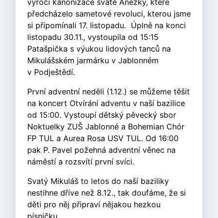
výročí kanonizace svaté Anežky, které
předcházelo sametové revoluci, kterou jsme
si připomínali 17. listopadu. Úplně na konci
listopadu 30.11., vystoupila od 15:15
Patašpička s výukou lidových tanců na
Mikulášském jarmárku v Jablonném
v Podještědí.
První adventní neděli (1.12.) se můžeme těšit
na koncert Otvírání adventu v naší bazilice
od 15:00. Vystoupí dětský pěvecký sbor
Noktuelky ZUŠ Jablonné a Bohemian Chór
FP TUL a Aurea Rosa USV TUL. Od 16:00
pak P. Pavel požehná adventní věnec na
náměstí a rozsvítí první svíci.
Svatý Mikuláš to letos do naší baziliky
nestihne dříve než 8.12., tak doufáme, že si
děti pro něj připraví nějakou hezkou
písničku.