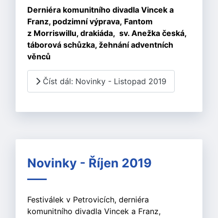
Derniéra komunitního divadla Vincek a
Franz, p
odzimní výprava,
Fantom
z Morriswillu, d
rakiáda, s
v. Anežka česká,
t
áborová schůzka, ž
ehnání adventních
věnců
Číst dál: Novinky - Listopad 2019
Novinky - Říjen 2019
Festiválek v Petrovicích, derniéra
komunitního divadla Vincek a Franz,