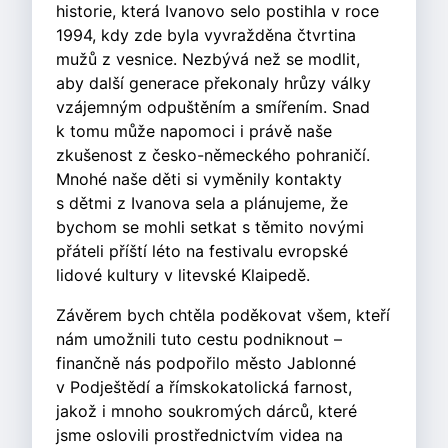
historie, která Ivanovo selo postihla v roce
1994, kdy zde byla vyvražděna čtvrtina
mužů z vesnice. Nezbývá než se modlit,
aby další generace překonaly hrůzy války
vzájemným odpuštěním a smířením. Snad
k tomu může napomoci i právě naše
zkušenost z česko-německého pohraničí.
Mnohé naše děti si vyměnily kontakty
s dětmi z Ivanova sela a plánujeme, že
bychom se mohli setkat s těmito novými
přáteli příští léto na festivalu evropské
lidové kultury v litevské Klaipedě.
Závěrem bych chtěla poděkovat všem, kteří
nám umožnili tuto cestu podniknout –
finančně nás podpořilo město Jablonné
v Podještědí a římskokatolická farnost,
jakož i mnoho soukromých dárců, které
jsme oslovili prostřednictvím videa na