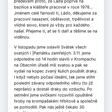
především proto, že Láďa poprvé na
bazilice a klášteře pracoval v roce 1978…
Jménem celé farnosti ti, Láďo, děkujeme za
pracovní nasazení, obětavost, trpělivost a
vlídné slovo, které jsi vždy pro každého
našel. Přejeme ti, ať se ti daří a těšíme se na
viděnou.
V listopadu jsme oslavili Svátek všech
svatých i |Památku zemřelých. 3.11. jsme
odpoledne od 14 hodin slavili v Krompachu
na Obecním úřadě mši svatou a pak se
vydali na kopec zvaný Kulich pouštět draky.
I když nebylo počasí ideální, tak jsme stihli
poslední závany odpoledního větru (to již
nepršelo) a dostali draky do vzduchu. Po
setmění jsme svíčkami rozsvítili opuštěné
hroby na krompašském hřbitově a společně
se pomodlili. Pak nás ještě čekalo 30.