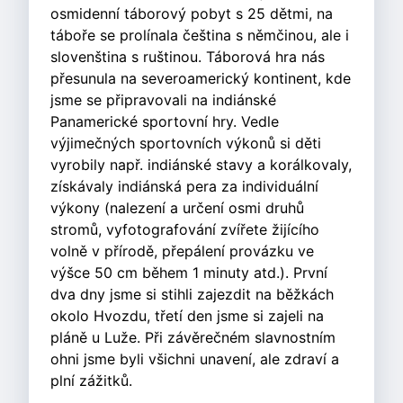
osmidenní táborový pobyt s 25 dětmi, na
táboře se prolínala čeština s němčinou, ale i
slovenština s ruštinou. Táborová hra nás
přesunula na severoamerický kontinent, kde
jsme se připravovali na indiánské
Panamerické sportovní hry. Vedle
výjimečných sportovních výkonů si děti
vyrobily např. indiánské stavy a korálkovaly,
získávaly indiánská pera za individuální
výkony (nalezení a určení osmi druhů
stromů, vyfotografování zvířete žijícího
volně v přírodě, přepálení provázku ve
výšce 50 cm během 1 minuty atd.). První
dva dny jsme si stihli zajezdit na běžkách
okolo Hvozdu, třetí den jsme si zajeli na
pláně u Luže. Při závěrečném slavnostním
ohni jsme byli všichni unavení, ale zdraví a
plní zážitků.