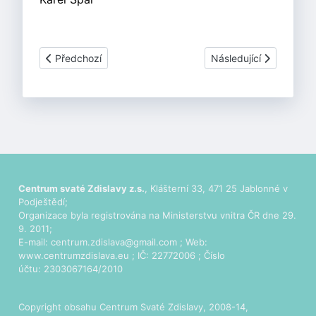
Předchozí článek: Novinky - Květen 2019
Další článek: Novinky 
Předchozí
Následující
Centrum svaté Zdislavy z.s.
, Klášterní 33, 471 25 Jablonné v
Podještědí;
Organizace byla registrována na Ministerstvu vnitra ČR dne 29.
9. 2011;
E-mail:
centrum.zdislava@gmail.com
; Web:
www.centrumzdislava.eu
; IČ: 22772006 ; Číslo
účtu: 2303067164/2010
Copyright obsahu Centrum Svaté Zdislavy, 2008-14,