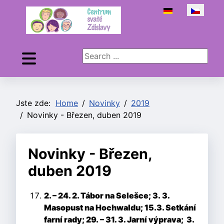
Zvolte jazyk
Search ...
Jste zde:
Home
Novinky
2019
Novinky - Březen, duben 2019
Novinky - Březen,
duben 2019
2. – 24. 2. Tábor na Selešce; 3.
3.
Masopust na Hochwaldu;
15.3. Setkání
farní rady; 29.
– 31. 3. Jarní výprava;
3.