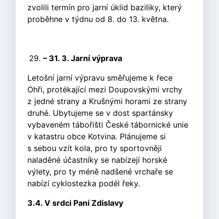
zvolili termín pro jarní úklid baziliky, který
proběhne v týdnu od 8. do 13. května.
– 31. 3. Jarní výprava
Letošní jarní výpravu směřujeme k řece
Ohři, protékající mezi Doupovskými vrchy
z jedné strany a Krušnými horami ze strany
druhé. Ubytujeme se v dost spartánsky
vybaveném tábořišti České tábornické unie
v katastru obce Kotvina. Plánujeme si
s sebou vzít kola, pro ty sportovněji
naladěné účastníky se nabízejí horské
výlety, pro ty méně nadšené vrchaře se
nabízí cyklostezka podél řeky.
3.4. V srdci Paní Zdislavy