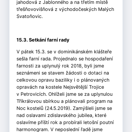
jahodová z Jablonného a na třetím místě
třešňovovišňová z východočeských Malých
Svatoňovic.
15.3. Setkání farní rady
V pátek 15.3. se v dominikánském klášteře
sešla farní rada. Projednalo se hospodaření
farnosti za uplynulý rok 2018, byli jsme
seznámeni se stavem žádosti o dotaci na
celkovou opravu baziliky i o plánovaných
opravách na kostele Nejsvětější Trojice
v Petrovicích. Ohlíželi jsme se za uplynulou
Tříkrálovou sbírkou a plánovali program na
Noc kostelů (24.5.2019). Zamýšleli jsme se
nad oslavami zdislavského jubilea, které
oslavíme příští rok a probírali letošní poutní
harmonogram. V neposlední řadě jsme