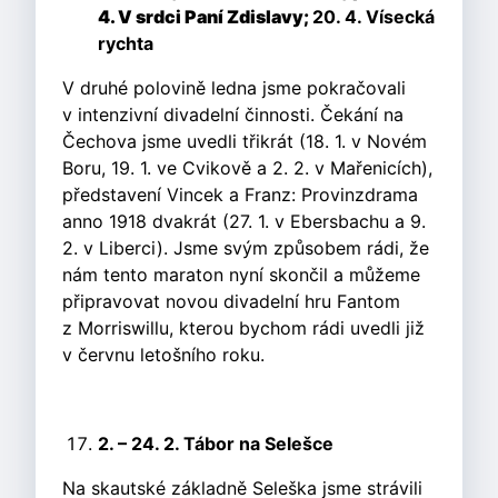
4. V srdci Paní Zdislavy;
20. 4. Vísecká
rychta
V druhé polovině ledna jsme pokračovali
v intenzivní divadelní činnosti. Čekání na
Čechova jsme uvedli třikrát (18. 1. v Novém
Boru, 19. 1. ve Cvikově a 2. 2. v Mařenicích),
představení Vincek a Franz: Provinzdrama
anno 1918 dvakrát (27. 1. v Ebersbachu a 9.
2. v Liberci). Jsme svým způsobem rádi, že
nám tento maraton nyní skončil a můžeme
připravovat novou divadelní hru Fantom
z Morriswillu, kterou bychom rádi uvedli již
v červnu letošního roku.
2. – 24. 2. Tábor na Selešce
Na skautské základně Seleška jsme strávili