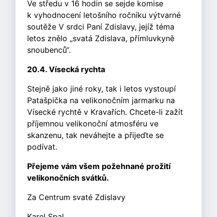
Ve středu v 16 hodin se sejde komise
k vyhodnocení letošního ročníku výtvarné
soutěže V srdci Paní Zdislavy, jejíž téma
letos znělo „svatá Zdislava, přímluvkyně
snoubenců“.
20.4. Vísecká rychta
Stejně jako jiné roky, tak i letos vystoupí
Patašpička na velikonočním jarmarku na
Vísecké rychtě v Kravařích. Chcete-li zažít
příjemnou velikonoční atmosféru ve
skanzenu, tak neváhejte a přijeďte se
podívat.
Přejeme vám všem požehnané prožití
velikonočních svátků.
Za Centrum svaté Zdislavy
Karel Spal