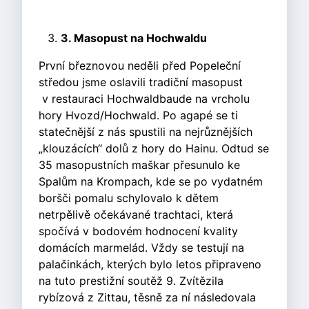
3. Masopust na Hochwaldu
První březnovou neděli před Popeleční
středou jsme oslavili tradiční masopust
v restauraci Hochwaldbaude na vrcholu
hory Hvozd/Hochwald. Po agapé se ti
statečnější z nás spustili na nejrůznějších
„klouzácích“ dolů z hory do Hainu. Odtud se
35 masopustních maškar přesunulo ke
Spalům na Krompach, kde se po vydatném
boršči pomalu schylovalo k dětem
netrpělivě očekávané trachtaci, která
spočívá v bodovém hodnocení kvality
domácích marmelád. Vždy se testují na
palačinkách, kterých bylo letos připraveno
na tuto prestižní soutěž 9. Zvítězila
rybízová z Zittau, těsně za ní následovala