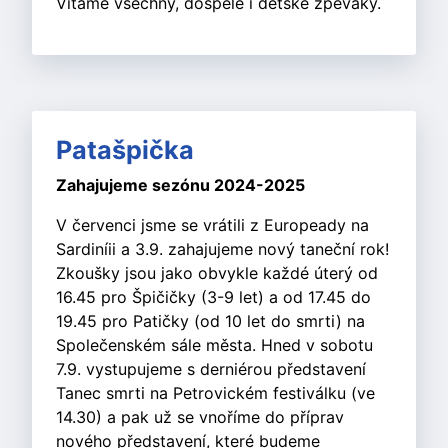
Vítáme všechny, dospělé i dětské zpěváky.
Patašpička
Zahajujeme sezónu 2024-2025
V červenci jsme se vrátili z Europeady na
Sardiníii a 3.9. zahajujeme nový taneční rok!
Zkoušky jsou jako obvykle každé úterý od
16.45 pro Špičičky (3-9 let) a od 17.45 do
19.45 pro Patičky (od 10 let do smrti) na
Společenském sále města. Hned v sobotu
7.9. vystupujeme s derniérou představení
Tanec smrti na Petrovickém festiválku (ve
14.30) a pak už se vnoříme do příprav
nového představení, které budeme