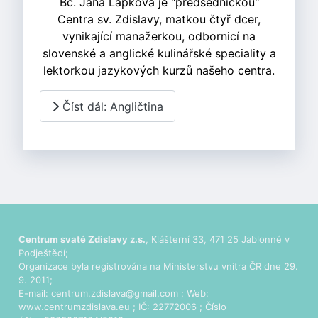
Bc. Jana Lapková je "predsedníčkou"
Centra sv. Zdislavy, matkou čtyř dcer,
vynikající manažerkou, odbornicí na
slovenské a anglické kulinářské speciality a
lektorkou jazykových kurzů našeho centra.
Číst dál: Angličtina
Centrum svaté Zdislavy z.s.
, Klášterní 33, 471 25 Jablonné v
Podještědí;
Organizace byla registrována na Ministerstvu vnitra ČR dne 29.
9. 2011;
E-mail:
centrum.zdislava@gmail.com
; Web:
www.centrumzdislava.eu
; IČ: 22772006 ; Číslo