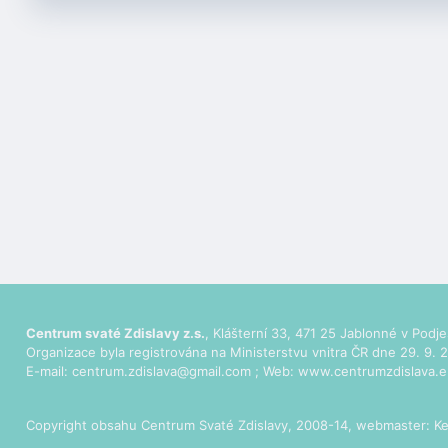
Centrum svaté Zdislavy z.s.
, Klášterní 33, 471 25 Jablonné v Podje
Organizace byla registrována na Ministerstvu vnitra ČR dne 29. 9. 2
E-mail:
centrum.zdislava@gmail.com
; Web:
www.centrumzdislava.e
Copyright obsahu Centrum Svaté Zdislavy, 2008-14, webmaster:
Ke