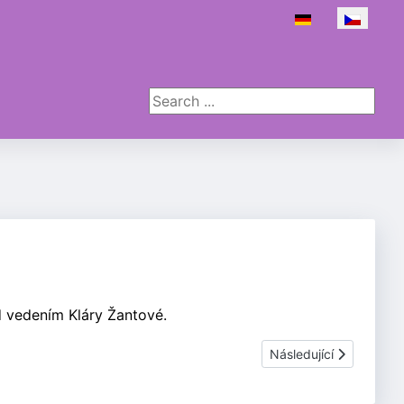
Zvolte jazyk
Search ...
d vedením Kláry Žantové.
Další článek: Nábožen
Následující