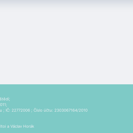
štědí;
011;
u
; IČ: 22772006 ; Číslo účtu: 2303067164/2010
ltoi
a Václav Horák