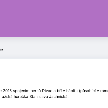
ce
e 2015 spojením herců Divadla bří v hábitu (působící v rám
pražská herečka Stanislava Jachnická.