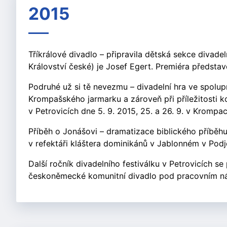
2015
Tříkrálové divadlo – připravila dětská sekce divad
Království české) je Josef Egert. Premiéra představ
Podruhé už si tě nevezmu – divadelní hra ve spolup
Krompašského jarmarku a zároveň při příležitosti k
v Petrovicích dne 5. 9. 2015, 25. a 26. 9. v Krompac
Příběh o Jonášovi – dramatizace biblického příběhu
v refektáři kláštera dominikánů v Jablonném v Podje
Další ročník divadelního festiválku v Petrovicích s
českoněmecké komunitní divadlo pod pracovním ná