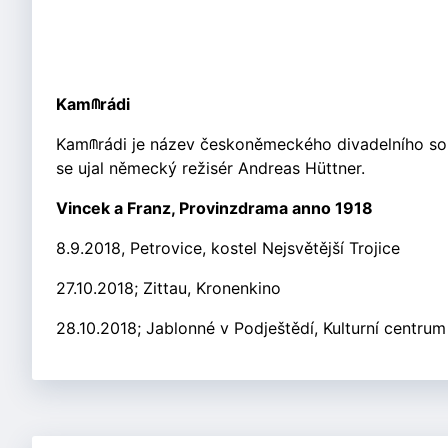
Kam
⫙
rádi
Kam⫙rádi je název českoněmeckého divadelního soub
se ujal německý režisér Andreas Hüttner.
Vincek a Franz, Provinzdrama anno 1918
8.9.2018, Petrovice, kostel Nejsvětější Trojice
27.10.2018; Zittau, Kronenkino
28.10.2018; Jablonné v Podještědí, Kulturní centrum