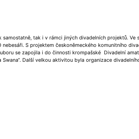
ak samostatně, tak i v rámci jiných divadelních projektů. Ve
 O nebesáři. S projektem českoněmeckého komunitního divad
ouboru se zapojila i do činnosti krompašské Divadelní amat
Swana“. Další velkou aktivitou byla organizace divadelního