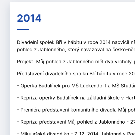
2014
Divadelní spolek Bří v hábitu v roce 2014 nacvičil n
pohled z Jablonného, který navazoval na česko-ně
Projekt Můj pohled z Jablonného měl dva vrcholy, pr
Představení divadelního spolku Bří hábitu v roce 20
- Operka Budulínek pro MŠ Lückendorf a MŠ Studánk
- Repríza operky Budulínek na základní škole v Har
- Premiéra představení komunitního divadla Můj poh
- Repríza představení Můj pohled z Jablonného - 27
- Mikulášské divadélko - 7. 12. 2014, Jablonné v Po