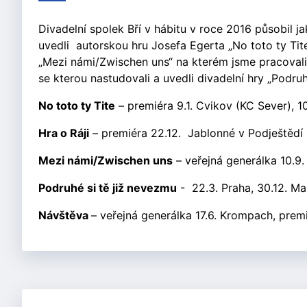
Divadelní spolek Bří v hábitu v roce 2016 působil j
uvedli autorskou hru Josefa Egerta „No toto ty Tit
„Mezi námi/Zwischen uns“ na kterém jsme pracovali
se kterou nastudovali a uvedli divadelní hry „Podruh
No toto ty Tite
– premiéra 9.1. Cvikov (KC Sever), 1
Hra o Ráji
– premiéra 22.12. Jablonné v Podještědí 
Mezi námi/Zwischen uns
– veřejná generálka 10.9. 
Podruhé si tě již nevezmu
- 22.3. Praha, 30.12. Ma
Návštěva
– veřejná generálka 17.6. Krompach, prem