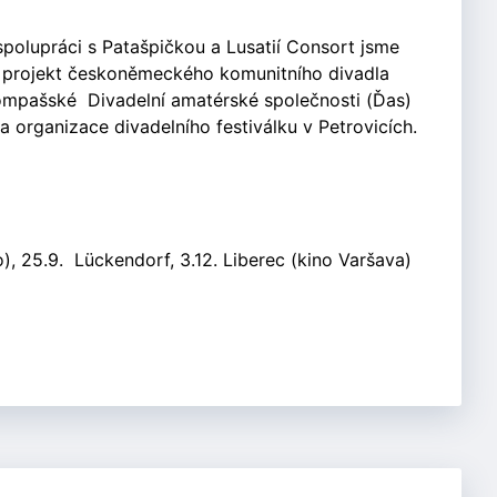
 spolupráci s Patašpičkou a Lusatií Consort jsme
byl projekt českoněmeckého komunitního divadla
krompašské Divadelní amatérské společnosti (Ďas)
la organizace divadelního festiválku v Petrovicích.
o), 25.9. Lückendorf, 3.12. Liberec (kino Varšava)