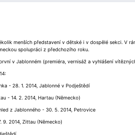
ěkolik menších představení v dětské i v dospělé sekci. V rá
meckou spolupráci z předchozího roku.
vní v Jablonném (premiéra, vernisáž a vyhlášení vítězných 
14:
a - 28. 1. 2014, Jablonné v Podještědí
tau - 14. 2. 2014, Hartau (Německo)
led z Jablonného - 30. 5. 2014, Petrovice
. 9. 2014, Zittau (Německo)
dještědí