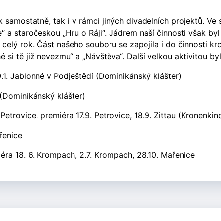
ak samostatně, tak i v rámci jiných divadelních projektů. Ve
e“ a staročeskou „Hru o Ráji“. Jádrem naší činnosti však 
 celý rok. Část našeho souboru se zapojila i do činnosti 
é si tě již nevezmu“ a „Návštěva“. Další velkou aktivitou by
0.1. Jablonné v Podještědí (Dominikánský klášter)
(Dominikánský klášter)
Petrovice, premiéra 17.9. Petrovice, 18.9. Zittau (Kronenkin
řenice
iéra 18. 6. Krompach, 2.7. Krompach, 28.10. Mařenice