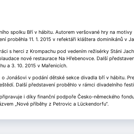
elního spolku Bří v hábitu. Autorem veršované hry na motivy
ení proběhla 11. 1. 2015 v refektáři kláštera dominikánů v 
ráci s herci z Krompachu pod vedením režisérky Stáni Jach
olaudace nové restaurace Na Hřebenovce. Další představení
hu a 3. 10. 2015 v Mařenicích.
 o Jonášovi v podání dětské sekce divadla bří v hábitu. Pre
štědí. Další představení proběhlo v rámci divadelního festi
e připravuje i díky finanční podpoře Česko-německého fondu
zvem „Nové příběhy z Petrovic a Lückendorfu“.