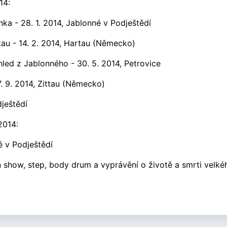
14:
a - 28. 1. 2014, Jablonné v Podještědí
tau - 14. 2. 2014, Hartau (Německo)
led z Jablonného - 30. 5. 2014, Petrovice
. 9. 2014, Zittau (Německo)
dještědí
2014:
é v Podještědí
an show, step, body drum a vyprávění o životě a smrti velk