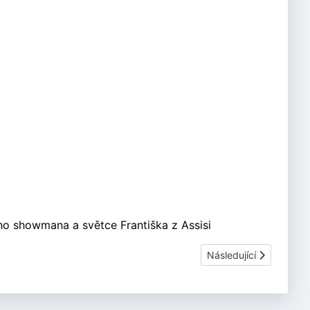
ého showmana a světce Františka z Assisi
Další článek: Budulínek
Následující