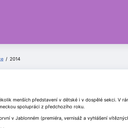
ce
2014
ěkolik menších představení v dětské i v dospělé sekci. V rá
meckou spolupráci z předchozího roku.
vní v Jablonném (premiéra, vernisáž a vyhlášení vítězných 