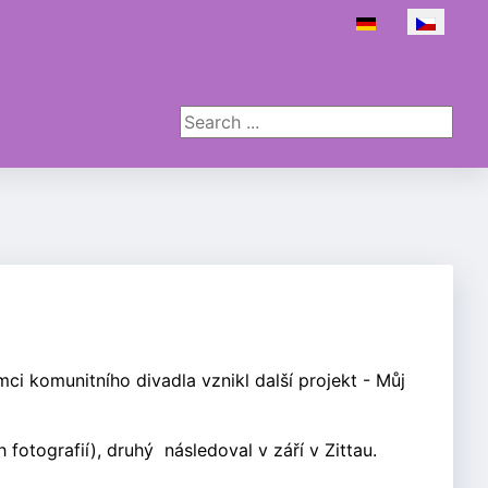
Zvolte jazyk
Search ...
mci komunitního divadla vznikl další projekt - Můj
fotografií), druhý následoval v září v Zittau.