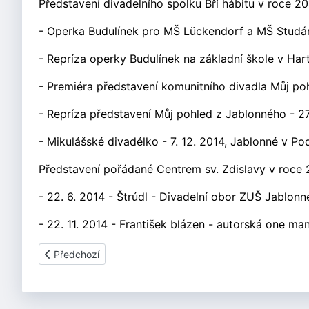
Představení divadelního spolku Bří hábitu v roce 20
- Operka Budulínek pro MŠ Lückendorf a MŠ Studánk
- Repríza operky Budulínek na základní škole v Har
- Premiéra představení komunitního divadla Můj poh
- Repríza představení Můj pohled z Jablonného - 27
- Mikulášské divadélko - 7. 12. 2014, Jablonné v Po
Představení pořádané Centrem sv. Zdislavy v roce 
- 22. 6. 2014 - Štrúdl - Divadelní obor ZUŠ Jablonn
- 22. 11. 2014 - František blázen - autorská one m
Předchozí článek: 2015
Předchozí