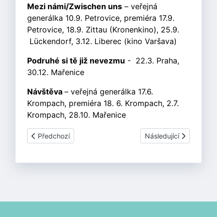
Mezi námi/Zwischen uns
– veřejná
generálka 10.9. Petrovice, premiéra 17.9.
Petrovice, 18.9. Zittau (Kronenkino), 25.9.
Lückendorf, 3.12. Liberec (kino Varšava)
Podruhé si tě již nevezmu
- 22.3. Praha,
30.12. Mařenice
Návštěva
– veřejná generálka 17.6.
Krompach, premiéra 18. 6. Krompach, 2.7.
Krompach, 28.10. Mařenice
Předchozí článek: 2017
Další článek: 2015
Předchozí
Následující