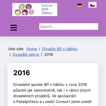
Zvolte jazyk
Search ...
Jste zde:
Home
Divadlo Bří v hábitu
Dospělá sekce
2016
2016
Divadelní spolek Bří v hábitu v roce 2016
působil jak samostatně, tak i v rámci jiných
divadelních projektů. Ve spolupráci
s Patašpičkou a Lusatií Consort jsme uvedli