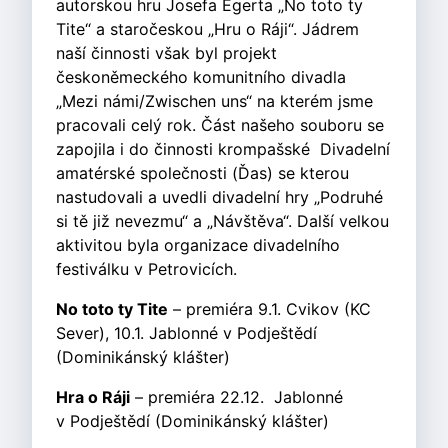
autorskou hru Josefa Egerta „No toto ty
Tite“ a staročeskou „Hru o Ráji“. Jádrem
naší činnosti však byl projekt
českoněmeckého komunitního divadla
„Mezi námi/Zwischen uns“ na kterém jsme
pracovali celý rok. Část našeho souboru se
zapojila i do činnosti krompašské Divadelní
amatérské společnosti (Ďas) se kterou
nastudovali a uvedli divadelní hry „Podruhé
si tě již nevezmu“ a „Návštěva“. Další velkou
aktivitou byla organizace divadelního
festiválku v Petrovicích.
No toto ty Tite
– premiéra 9.1. Cvikov (KC
Sever), 10.1. Jablonné v Podještědí
(Dominikánský klášter)
Hra o Ráji
– premiéra 22.12. Jablonné
v Podještědí (Dominikánský klášter)