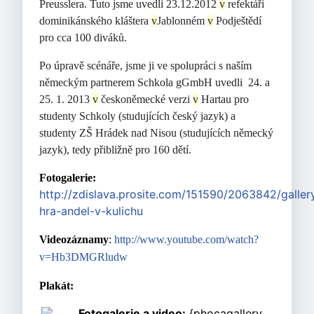
Preusslera. Tuto jsme uvedli 23.12.2012
v
refektáři
dominikánského kláštera
v
Jablonném
v
Podještědí
pro cca 100 diváků.
Po úpravě scénáře, jsme ji ve spolupráci s naším
německým partnerem Schkola gGmbH uvedli 24. a
25. 1. 2013
v
českoněmecké verzi
v
Hartau pro
studenty Schkoly (studujících český jazyk) a
studenty ZŠ Hrádek nad Nisou (studujících německý
jazyk), tedy přibližně pro 160 dětí.
Fotogalerie:
http://zdislava.prosite.com/151590/2063842/gallery
hra-andel-v-kulichu
Videozáznamy
:
http://www.youtube.com/watch?
v=Hb3DMGRludw
Plakát:
Fotogalerie a video:
{phocagallery