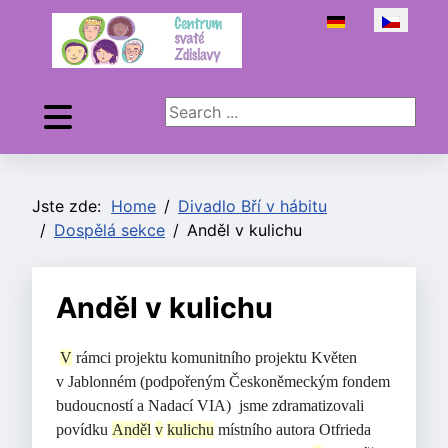
Zvolte jazyk
Search ...
Jste zde:
Home
Divadlo Bří v hábitu
Dospělá sekce
Anděl v kulichu
Anděl v kulichu
V
rámci projektu komunitního projektu Květen
v Jablonném (podpořeným Českoněmeckým fondem
budoucností a Nadací VIA) jsme zdramatizovali
povídku
Anděl
v
kulichu
místního autora Otfrieda