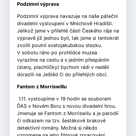
Podzimní výprava
Podzimní výprava navazuje na naše páteční
divadelní vystoupení v Mnichově Hradišti.
Jelikož jsme v přilehlé části Českého ráje na
výpravě již jednou byli, tak jsme si tentokrát
zvolili poutní svatojakubskou stezku.
V sobotu ráno po prohlídce muzea
vyrazíme na cestu a s jedním přespáním
(stany, plachtičky) bychom rádi v neděli
dorazili na Ještěd či do přilehlých obcí.
Fantom z Morriswillu
1.11. vystoupíme v 19 hodin se souborem
ĎAS v Novém Boru s novou divadelní hrou.
Jmenuje se Fantom z Morriswilu a je parodií
či odkazem na tzv. šestákové brakové
detektivní romány. Možná si někdo
vzpomene na jeho filmové zpracování