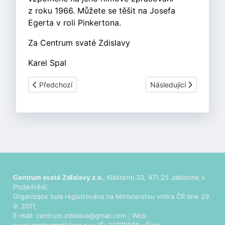
z roku 1966. Můžete se těšit na Josefa
Egerta v roli Pinkertona.
Za Centrum svaté Zdislavy
Karel Spal
Předchozí článek: Novinky - Listopad 2019
Další článek: U moře i
Předchozí
Následující
Centrum svaté Zdislavy z.s.
, Klášterní 33, 471 25 Jablonné v
Podještědí;
Organizace byla registrována na Ministerstvu vnitra ČR dne 29.
9. 2011;
E-mail:
centrum.zdislava@gmail.com
; Web: