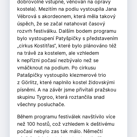
dobrovolné vstupné, věnován na opravy
kostela). Mezitím na podiu vystoupila Jana
Vébrová s akordeonem, která měla takový
úspěch, že se začal natahovat časový
rozvrh festiválku. Dalším bodem programu
bylo vystoupení Patyšpičky s představením
„cirkus Kostitřas“, které bylo plánováno též
na trávě za kostelem, ale vzhledem
k nepřízni počasí nezbývalo než se
vmáčknout na podium. Po cirkusu
Patašpičky vystoupilo klezmerové trio
z Görlitz, které naplnilo kostel židovskými
písněmi. A na závěr jsme přivítali pražskou
skupinu Tygroo, která roztančila snad
všechny posluchače.
Během programu festiválek navštívilo více
než 100 hostů, což vzhledem k deštivému
počasí nebylo zas tak málo. Němečtí