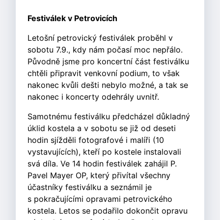
Festiválek v Petrovicích
Letošní petrovický festiválek proběhl v
sobotu 7.9., kdy nám počasí moc nepřálo.
Původně jsme pro koncertní část festiválku
chtěli připravit venkovní podium, to však
nakonec kvůli dešti nebylo možné, a tak se
nakonec i koncerty odehrály uvnitř.
Samotnému festiválku předcházel důkladný
úklid kostela a v sobotu se již od deseti
hodin sjížděli fotografové i malíři (10
vystavujících), kteří po kostele instalovali
svá díla. Ve 14 hodin festiválek zahájil P.
Pavel Mayer OP, který přivítal všechny
účastníky festiválku a seznámil je
s pokračujícími opravami petrovického
kostela. Letos se podařilo dokončit opravu