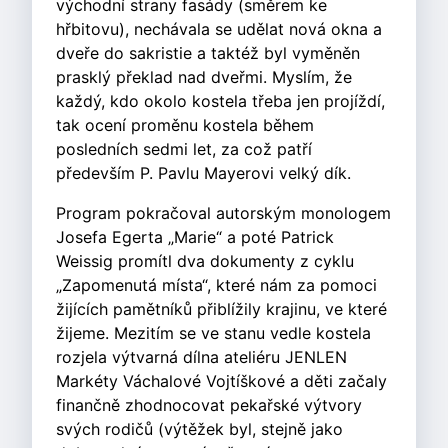
východní strany fasády (směrem ke
hřbitovu), nechávala se udělat nová okna a
dveře do sakristie a taktéž byl vyměněn
prasklý překlad nad dveřmi. Myslím, že
každý, kdo okolo kostela třeba jen projíždí,
tak ocení proměnu kostela během
posledních sedmi let, za což patří
především P. Pavlu Mayerovi velký dík.
Program pokračoval autorským monologem
Josefa Egerta „Marie“ a poté Patrick
Weissig promítl dva dokumenty z cyklu
„Zapomenutá místa“, které nám za pomoci
žijících pamětníků přiblížily krajinu, ve které
žijeme. Mezitím se ve stanu vedle kostela
rozjela výtvarná dílna ateliéru JENLEN
Markéty Váchalové Vojtíškové a děti začaly
finančně zhodnocovat pekařské výtvory
svých rodičů (výtěžek byl, stejně jako