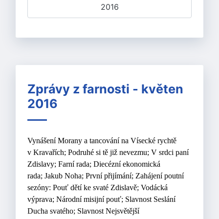
2016
Zprávy z farnosti - květen
2016
Vynášení Morany a tancování na Vísecké rychtě
v Kravařích;
Podruhé si tě již nevezmu;
V srdci paní
Zdislavy;
Farní rada;
Diecézní ekonomická
rada;
Jakub Noha;
První přijímání;
Zahájení poutní
sezóny: Pouť dětí ke svaté Zdislavě;
Vodácká
výprava;
Národní misijní pouť;
Slavnost Seslání
Ducha svatého;
Slavnost Nejsvětější