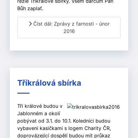
režie Tříkrálové sbírky. Všem dárcům Pán
Bůh zaplať.
Číst dál: Zprávy z farnosti - únor
2016
Tříkrálová sbírka
Tři králové budou v
Jablonném a okolí
pobývat od 3.1. do 10.1. Koledníci budou
vybaveni kasičkami s logem Charity ČR,
doprovázející dospělí budou mít průkaz