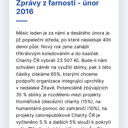
Zprávy z farnosti - únor
2016
Měsíc leden je za námi a desátého února je
již popeleční středa, po které následuje 40ti
denní půst. Nový rok jsme zahájili
tříkrálovým koledováním a do kasiček
Charity ČR vybrali 23 507 Kč. Bude-li nám
schválen záměr na využití sbírky, pak z této
částky získáme 65%, kterými chceme
podpořit organizace integrující uprchlíky
v nedaleké Žitavě. Potenciálně zbývajících
35 % sbírky je rozděleno mezi projekty
litoměřické (diecézní) charity (15%), na
humanitární pomoc do zahraničí (10%), na
projekty celorepublikové Charity ČR je
vyčleněno 5 % a dalších 5% slouží k pokrytí