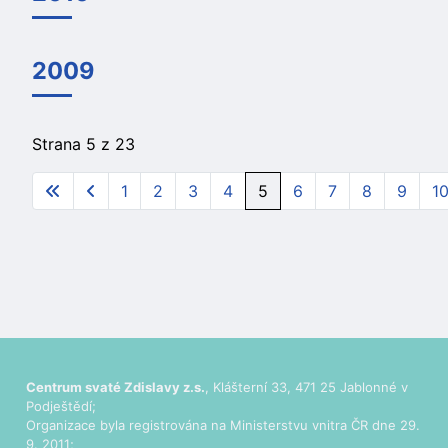
2009
Strana 5 z 23
1
2
3
4
5
6
7
8
9
1
Centrum svaté Zdislavy z.s.
, Klášterní 33, 471 25 Jablonné v
Podještědí;
Organizace byla registrována na Ministerstvu vnitra ČR dne 29.
9. 2011;