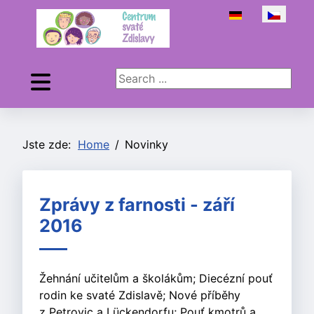
Zvolte jazyk
Search ...
Jste zde:
Home
Novinky
Zprávy z farnosti - září
2016
Žehnání učitelům a školákům; Diecézní pouť
rodin ke svaté Zdislavě; Nové příběhy
z Petrovic a Lückendorfu; Pouť kmotrů a