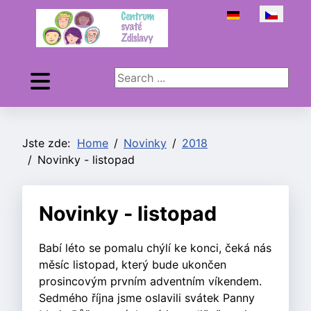
Zvolte jazyk
Search ...
Jste zde:
Home
Novinky
2018
Novinky - listopad
Novinky - listopad
Babí léto se pomalu chýlí ke konci, čeká nás
měsíc listopad, který bude ukončen
prosincovým prvním adventním víkendem.
Sedmého října jsme oslavili svátek Panny