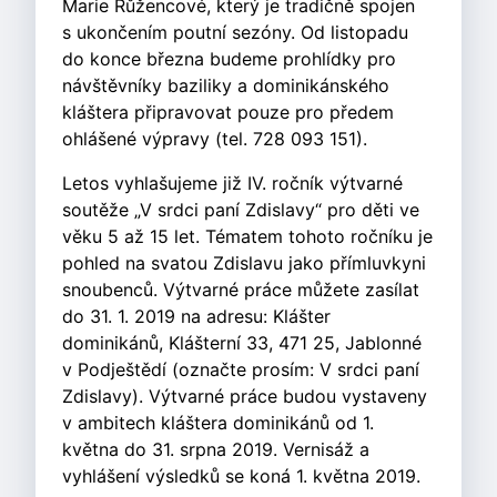
Marie Růžencové, který je tradičně spojen
s ukončením poutní sezóny. Od listopadu
do konce března budeme prohlídky pro
návštěvníky baziliky a dominikánského
kláštera připravovat pouze pro předem
ohlášené výpravy (tel. 728 093 151).
Letos vyhlašujeme již IV. ročník výtvarné
soutěže „V srdci paní Zdislavy“ pro děti ve
věku 5 až 15 let. Tématem tohoto ročníku je
pohled na svatou Zdislavu jako přímluvkyni
snoubenců. Výtvarné práce můžete zasílat
do 31. 1. 2019 na adresu: Klášter
dominikánů, Klášterní 33, 471 25, Jablonné
v Podještědí (označte prosím: V srdci paní
Zdislavy). Výtvarné práce budou vystaveny
v ambitech kláštera dominikánů od 1.
května do 31. srpna 2019. Vernisáž a
vyhlášení výsledků se koná 1. května 2019.