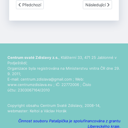
Předchozí článek: Novinky - prosinec 2018
Další článek: Novinky -
Předchozí
Následující
Centrum svaté Zdislavy z.s.
, Klášterní 33, 471 25 Jablonné v
Podještědí;
Organizace byla registrována na Ministerstvu vnitra ČR dne 29.
9. 2011;
E-mail:
centrum.zdislava@gmail.com
; Web:
www.centrumzdislava.eu
; IČ: 22772006 ; Číslo
účtu: 2303067164/2010
Copyright obsahu Centrum Svaté Zdislavy, 2008-14,
webmaster:
Keltoi
a Václav Horák
Činnost souboru Patašpička je spolufinancována z grantu
Libereckého kraje.