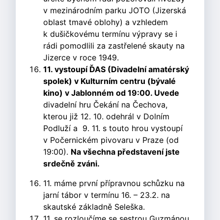
v mezinárodním parku JOTO (Jizerská
oblast tmavé oblohy) a vzhledem
k dušičkovému termínu výpravy se i
rádi pomodlili za zastřelené skauty na
Jizerce v roce 1949.
11. vystoupí ĎAS (Divadelní amatérský
spolek) v Kulturním centru (bývalé
kino) v Jablonném od 19:00. Uvede
divadelní hru Čekání na Čechova,
kterou již 12. 10. odehrál v Dolním
Podluží a 9. 11. s touto hrou vystoupí
v Počernickém pivovaru v Praze (od
19:00).
Na všechna představení jste
srdečně zváni.
11. máme první přípravnou schůzku na
jarní tábor v termínu 16. – 23.2. na
skautské základně Seleška.
11. se rozloučíme se sestrou Guzmánou,