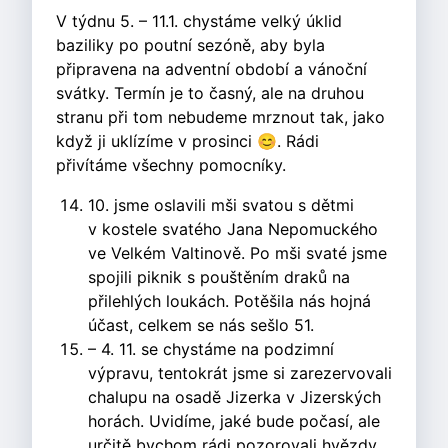
V týdnu 5. – 11.1. chystáme velký úklid
baziliky po poutní sezóně, aby byla
připravena na adventní období a vánoční
svátky. Termín je to časný, ale na druhou
stranu při tom nebudeme mrznout tak, jako
když ji uklízíme v prosinci 😊. Rádi
přivítáme všechny pomocníky.
10. jsme oslavili mši svatou s dětmi
v kostele svatého Jana Nepomuckého
ve Velkém Valtinově. Po mši svaté jsme
spojili piknik s pouštěním draků na
přilehlých loukách. Potěšila nás hojná
účast, celkem se nás sešlo 51.
– 4. 11. se chystáme na podzimní
výpravu, tentokrát jsme si zarezervovali
chalupu na osadě Jizerka v Jizerských
horách. Uvidíme, jaké bude počasí, ale
určitě bychom rádi pozorovali hvězdy