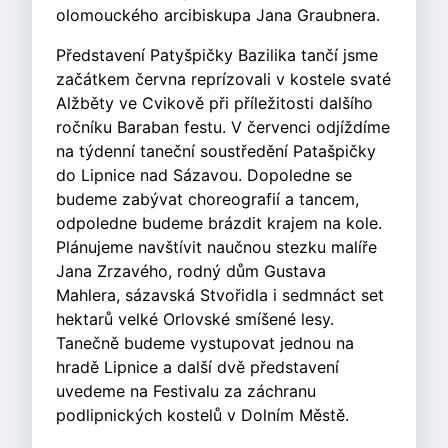
olomouckého arcibiskupa Jana Graubnera.
Představení Patyšpičky Bazilika tančí jsme
začátkem června reprízovali v kostele svaté
Alžběty ve Cvikově při příležitosti dalšího
ročníku Baraban festu. V červenci odjíždíme
na týdenní taneční soustředění Patašpičky
do Lipnice nad Sázavou. Dopoledne se
budeme zabývat choreografií a tancem,
odpoledne budeme brázdit krajem na kole.
Plánujeme navštívit naučnou stezku malíře
Jana Zrzavého, rodný dům Gustava
Mahlera, sázavská Stvořidla i sedmnáct set
hektarů velké Orlovské smíšené lesy.
Tanečně budeme vystupovat jednou na
hradě Lipnice a další dvě představení
uvedeme na Festivalu za záchranu
podlipnických kostelů v Dolním Městě.