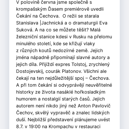
V polovině června jsme společně s
krompašským Ďasem premiérově uvedli
Čekání na Čechova. O režii se starala
Stanislava |Jachnická a o dramaturgii Eva
Suková. A na co se můžete těšit? Malá
železniční stanice kdesi v Rusku na přelomu
minulého století, kde se křižují vlaky
z různých koutů nedozírné země. Jejich
jména nápadně připomínají slavné autory a
jejich díla. Přijíždí expres Tolstoj, zrychlený
Dostojevskij, courák Platonov. Všichni ale
čekají na ten nejdůležitější spoj – Čechova.
A při tom čekání si odvyprávějí neuvěřitelné
historky ze života nasáklé hořkosladkým
humorem a nostalgií starých časů. Jejich
autorem není nikdo jiný než Anton Pavlovič
Čechov, skvělý vypravěč a znalec lidských
duší. Nejbližší představení plánujeme uvést
8.7. v 19:00 na Krompachu v restauraci