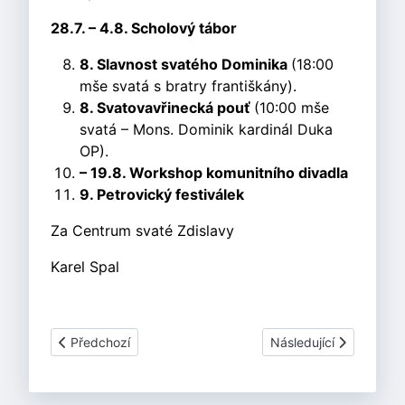
28.7. – 4.8. Scholový tábor
8. Slavnost svatého Dominika
(18:00
mše svatá s bratry františkány).
8. Svatovavřinecká pouť
(10:00 mše
svatá – Mons. Dominik kardinál Duka
OP).
– 19.8. Workshop komunitního divadla
9. Petrovický festiválek
Za Centrum svaté Zdislavy
Karel Spal
Předchozí článek: Novinky - září 2018
Další článek: Novinky 
Předchozí
Následující