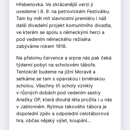
Hřebenovka. Ve zkrácenější verzi ji
uvedeme i 8. 9. na petrovickém Festiválku.
Tam by měl mít slavnostní premiéru i náš
další divadelní projekt komunitního divadla,
ve kterém se spolu s německými herci a
pod vedením německého režiséra
zabýváme rokem 1918.
Na přelomu července a srpna nás pak čeká
týdenní pobyt na scholovém táboře.
Tentokrát budeme na jižní Moravě a
setkáme se tam s opavskou i brněnskou
scholou. Všechny tři scholy vznikly
v různých dobách pod vedením sestry
Anežky OP, která dlouhá léta prožila i u nás
v Jablonném. Rytmus takového tábora je
dopolední zpěv a odpolední celotáborová
hra, občas nějaký výlet, koupání…