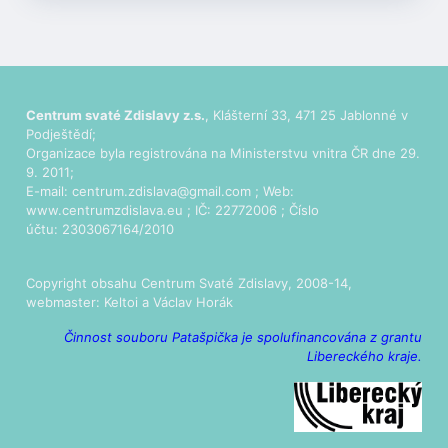
Centrum svaté Zdislavy z.s.
, Klášterní 33, 471 25 Jablonné v
Podještědí;
Organizace byla registrována na Ministerstvu vnitra ČR dne 29.
9. 2011;
E-mail:
centrum.zdislava@gmail.com
; Web:
www.centrumzdislava.eu
; IČ: 22772006 ; Číslo
účtu: 2303067164/2010
Copyright obsahu Centrum Svaté Zdislavy, 2008-14,
webmaster:
Keltoi
a Václav Horák
Činnost souboru Patašpička je spolufinancována z grantu
Libereckého kraje.