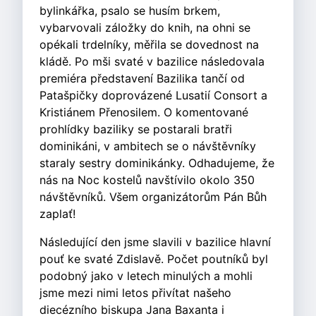
bylinkářka, psalo se husím brkem,
vybarvovali záložky do knih, na ohni se
opékali trdelníky, měřila se dovednost na
kládě. Po mši svaté v bazilice následovala
premiéra představení Bazilika tančí od
Patašpičky doprovázené Lusatií Consort a
Kristiánem Přenosilem. O komentované
prohlídky baziliky se postarali bratři
dominikáni, v ambitech se o návštěvníky
staraly sestry dominikánky. Odhadujeme, že
nás na Noc kostelů navštívilo okolo 350
návštěvníků. Všem organizátorům Pán Bůh
zaplať!
Následující den jsme slavili v bazilice hlavní
pouť ke svaté Zdislavě. Počet poutníků byl
podobný jako v letech minulých a mohli
jsme mezi nimi letos přivítat našeho
diecézního biskupa Jana Baxanta i