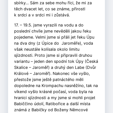
sbírky… Sám za sebe mohu říci, že mi za
těch dvacet let, co se známe, přirostl
k srdci a v srdci mi i zůstává.
17. – 19.5. jsme vyrazili na vodu a do
poslední chvíle jsme nevěděli jakou řeku
pojedeme. Velmi jsme si přáli jet řeku Úpu
na dva dny (z Úpice do Jaroměře), voda
však neustále kolísala okolo limitu
sjízdnosti. Proto jsme si připravili druhou
variantu – jeden den spodní tok Úpy (Česká
Skalice – Jaroměř) a druhý den Labe (Dvůr
Králové – Jaroměř). Nakonec vše vyšlo,
přestože jsme ještě patnáctého měli
dopoledne na Krompachu nasněžíno, tak na
víkend vyšlo krásné počasí, voda byla na
hranici sjízdnosti a my jsme si mohli projet
Babiččino údolí, Ratibořice a další místa
známá z Babičky od Boženy Němcové