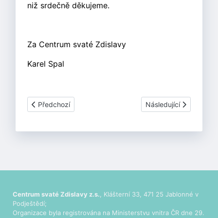
niž srdečně děkujeme.
Za Centrum svaté Zdislavy
Karel Spal
Předchozí článek: Novinky - Červenec, srpen 2019
Další článek: Novinky 
Předchozí
Následující
Centrum svaté Zdislavy z.s.
, Klášterní 33, 471 25 Jablonné v
Podještědí;
Organizace byla registrována na Ministerstvu vnitra ČR dne 29.