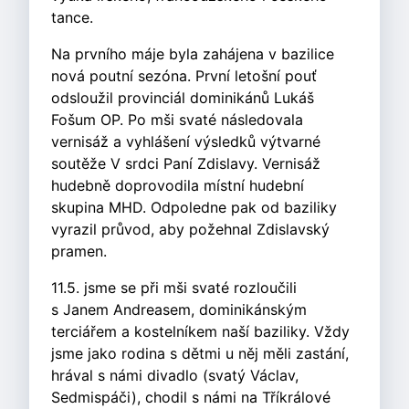
tance.
Na prvního máje byla zahájena v bazilice
nová poutní sezóna. První letošní pouť
odsloužil provinciál dominikánů Lukáš
Fošum OP. Po mši svaté následovala
vernisáž a vyhlášení výsledků výtvarné
soutěže V srdci Paní Zdislavy. Vernisáž
hudebně doprovodila místní hudební
skupina MHD. Odpoledne pak od baziliky
vyrazil průvod, aby požehnal Zdislavský
pramen.
11.5. jsme se při mši svaté rozloučili
s Janem Andreasem, dominikánským
terciářem a kostelníkem naší baziliky. Vždy
jsme jako rodina s dětmi u něj měli zastání,
hrával s námi divadlo (svatý Václav,
Sedmispáči), chodil s námi na Tříkrálové