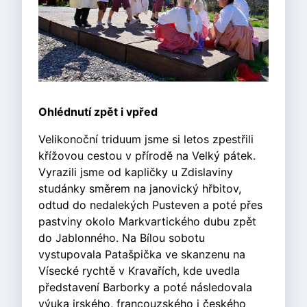
Ohlédnutí zpět i vpřed
Velikonoční triduum jsme si letos zpestřili
křížovou cestou v přírodě na Velký pátek.
Vyrazili jsme od kapličky u Zdislaviny
studánky směrem na janovický hřbitov,
odtud do nedalekých Pusteven a poté přes
pastviny okolo Markvartického dubu zpět
do Jablonného. Na Bílou sobotu
vystupovala Patašpička ve skanzenu na
Vísecké rychtě v Kravařích, kde uvedla
představení Barborky a poté následovala
výuka irského, francouzského i českého