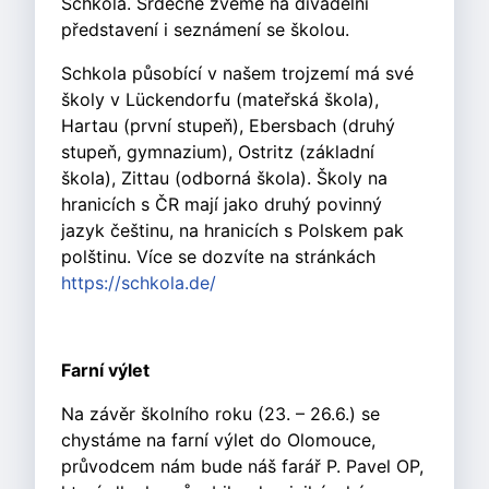
Schkola. Srdečně zveme na divadelní
představení i seznámení se školou.
Schkola působící v našem trojzemí má své
školy v Lückendorfu (mateřská škola),
Hartau (první stupeň), Ebersbach (druhý
stupeň, gymnazium), Ostritz (základní
škola), Zittau (odborná škola). Školy na
hranicích s ČR mají jako druhý povinný
jazyk češtinu, na hranicích s Polskem pak
polštinu. Více se dozvíte na stránkách
https://schkola.de/
Farní výlet
Na závěr školního roku (23. – 26.6.) se
chystáme na farní výlet do Olomouce,
průvodcem nám bude náš farář P. Pavel OP,