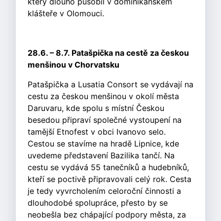
který dlouho působil v dominikánském
klášteře v Olomouci.
28.6. – 8.7. Patašpička na cestě za českou
menšinou v Chorvatsku
Patašpička a Lusatia Consort se vydávají na
cestu za českou menšinou v okolí města
Daruvaru, kde spolu s místní Českou
besedou připraví společné vystoupení na
tamější Etnofest v obci Ivanovo selo.
Cestou se stavíme na hradě Lipnice, kde
uvedeme představení Bazilika tančí. Na
cestu se vydává 55 tanečníků a hudebníků,
kteří se poctivě připravovali celý rok. Cesta
je tedy vyvrcholením celoroční činnosti a
dlouhodobé spolupráce, přesto by se
neobešla bez chápající podpory města, za