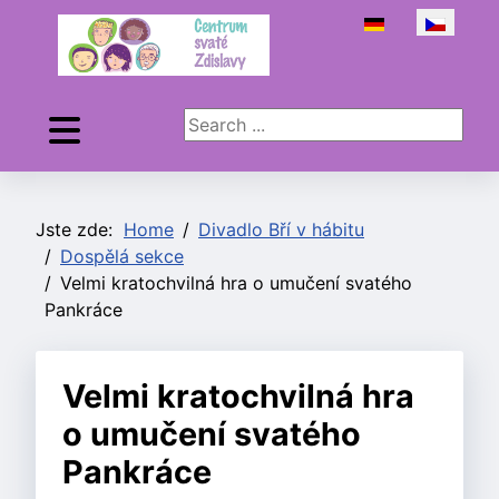
Zvolte jazyk
Search ...
Jste zde:
Home
Divadlo Bří v hábitu
Dospělá sekce
Velmi kratochvilná hra o umučení svatého
Pankráce
Velmi kratochvilná hra
o umučení svatého
Pankráce