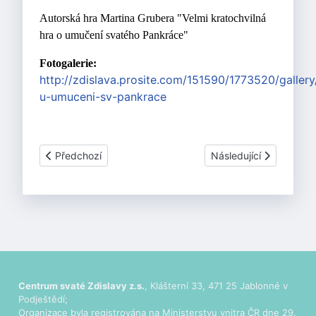
Autorská hra Martina Grubera "Velmi kratochvilná
hra o umučení svatého Pankráce"
Fotogalerie:
http://zdislava.prosite.com/151590/1773520/galler
u-umuceni-sv-pankrace
Předchozí článek: Karkulka
Další článek: Abrahám 
Předchozí
Následující
Centrum svaté Zdislavy z.s.
, Klášterní 33, 471 25 Jablonné v
Podještědí;
Organizace byla registrována na Ministerstvu vnitra ČR dne 29.