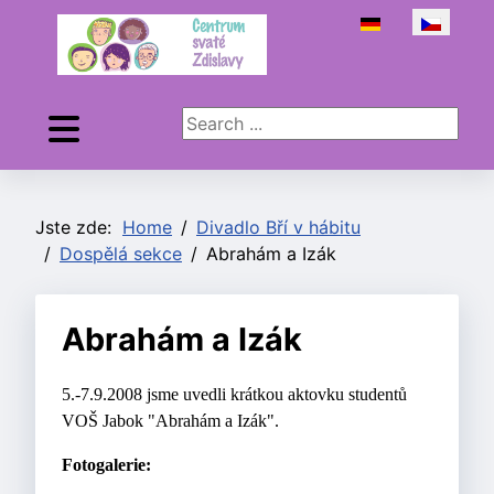
Zvolte jazyk
Search ...
Jste zde:
Home
Divadlo Bří v hábitu
Dospělá sekce
Abrahám a Izák
Abrahám a Izák
5.-7.9.2008 jsme uvedli krátkou aktovku studentů
VOŠ Jabok "Abrahám a Izák".
Fotogalerie: