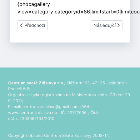
{phocagallery
view=category|categoryid=86|limitstart=0|limitco
Předchozí článek: Velmi kratochvilná hra o umučení svaté
Další článek: Mordýřsk
Předchozí
Následující
Centrum svaté Zdislavy z.s.
, Klášterní 33, 471 25 Jablonné v
Podještědí;
Organizace byla registrována na Ministerstvu vnitra ČR dne 29.
9. 2011;
E-mail:
centrum.zdislava@gmail.com
; Web:
www.centrumzdislava.eu
; IČ: 22772006 ; Číslo
účtu: 2303067164/2010
Copyright obsahu Centrum Svaté Zdislavy, 2008-14,