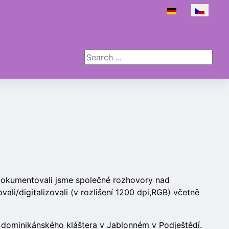
Zvolte jazyk
Search ...
Zdokumentovali jsme společné rozhovory nad
ali/digitalizovali (v rozlišení 1200 dpi,RGB) včetně
 dominikánského kláštera v Jablonném v Podještědí.