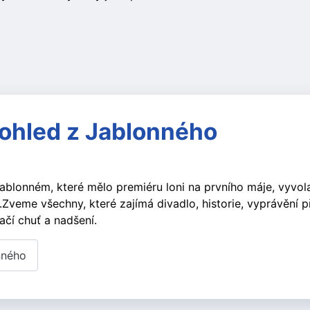
pohled z Jablonného
blonném, které mělo premiéru loni na prvního máje, vyvola
.Zveme všechny, které zajímá divadlo, historie, vyprávění p
ačí chuť a nadšení.
nného