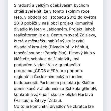
S radostí a velkým očekáváním bychom
chtěli zveřejnit, že v tomto školním roce,
resp. v období od listopadu 2012 do května
2013 poběží v naší obci projekt Komunitní
divadlo Květen v Jablonném. Projekt, jehož
realizátorem je o.s. Centrum svaté Zdislavy,
které v městečku nabízí výuku jazyků,
divadelní kroužek (Divadlo bří v hábitu),
taneční soubor (Patašpička), filmový klub v
klášteře, scholu a další aktivity, byl
podpořen Nadací Via z grantového
programu „ČSOB a ERA pro podporu
regionů“ a Česko-německým fondem
budoucnosti. Partnerem projektu je Klášter
dominikánů v Jablonném a Schkola gGmbH,
konkrétně základní škola v blízké Hartavě
(Hartau) u Žitavy (Zittau).
Co to je komunitní divadlo? Ve zkratce lze