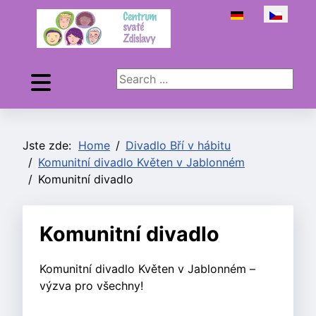
Zvolte jazyk
Search ...
Jste zde:
Home
Divadlo Bří v hábitu
Komunitní divadlo Květen v Jablonném
Komunitní divadlo
Komunitní divadlo
Komunitní divadlo Květen v Jablonném –
výzva pro všechny!