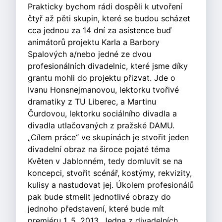
Prakticky bychom rádi dospěli k utvoření
čtyř až pěti skupin, které se budou scházet
cca jednou za 14 dní za asistence buď
animátorů projektu Karla a Barbory
Spalových a/nebo jedné ze dvou
profesionálních divadelnic, které jsme díky
grantu mohli do projektu přizvat. Jde o
Ivanu Honsnejmanovou, lektorku tvořivé
dramatiky z TU Liberec, a Martinu
Čurdovou, lektorku sociálního divadla a
divadla utlačovaných z pražské DAMU.
„Cílem práce“ ve skupinách je stvořit jeden
divadelní obraz na široce pojaté téma
Květen v Jablonném, tedy domluvit se na
koncepci, stvořit scénář, kostýmy, rekvizity,
kulisy a nastudovat jej. Úkolem profesionálů
pak bude stmelit jednotlivé obrazy do
jednoho představení, které bude mít
premiéru 1. 5. 2013. Jedna z divadelních