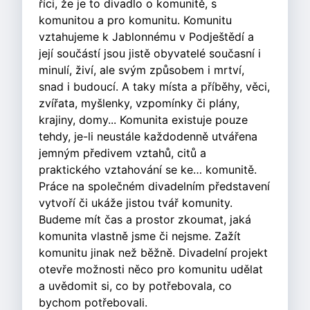
říci, že je to divadlo o komunitě, s
komunitou a pro komunitu. Komunitu
vztahujeme k Jablonnému v Podještědí a
její součástí jsou jistě obyvatelé současní i
minulí, živí, ale svým způsobem i mrtví,
snad i budoucí. A taky místa a příběhy, věci,
zvířata, myšlenky, vzpomínky či plány,
krajiny, domy... Komunita existuje pouze
tehdy, je-li neustále každodenně utvářena
jemným předivem vztahů, citů a
praktického vztahování se ke… komunitě.
Práce na společném divadelním představení
vytvoří či ukáže jistou tvář komunity.
Budeme mít čas a prostor zkoumat, jaká
komunita vlastně jsme či nejsme. Zažít
komunitu jinak než běžně. Divadelní projekt
otevře možnosti něco pro komunitu udělat
a uvědomit si, co by potřebovala, co
bychom potřebovali.