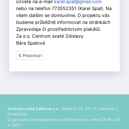
ozvete na e-mail
karel.spal@gmail.com
nebo na telefon 773552351 (Karel Spal). Na
všem dalším se domluvíme. O projektu vás
budeme průběžně informovat na stránkách
Zpravodaje či prostřednictvím plakátů.
Za o.s. Centrum svaté Zdislavy
Bára Spalová
Předchozí článek: Komunitní divadlo Květen v Jablonném
Předchozí
Centrum svaté Zdislavy z.s.
, Klášterní 33, 471 25 Jablonné v
Podještědí;
Organizace byla registrována na Ministerstvu vnitra ČR dne 29.
9. 2011;