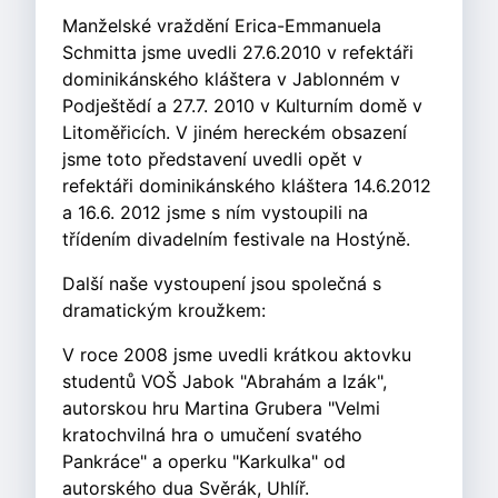
Manželské vraždění Erica-Emmanuela
Schmitta jsme uvedli 27.6.2010 v refektáři
dominikánského kláštera v Jablonném v
Podještědí a 27.7. 2010 v Kulturním domě v
Litoměřicích. V jiném hereckém obsazení
jsme toto představení uvedli opět v
refektáři dominikánského kláštera 14.6.2012
a 16.6. 2012 jsme s ním vystoupili na
třídením divadelním festivale na Hostýně.
Další naše vystoupení jsou společná s
dramatickým kroužkem:
V roce 2008 jsme uvedli krátkou aktovku
studentů VOŠ Jabok "Abrahám a Izák",
autorskou hru Martina Grubera "Velmi
kratochvilná hra o umučení svatého
Pankráce" a operku "Karkulka" od
autorského dua Svěrák, Uhlíř.