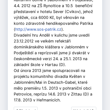
4.4. 2012 na ZŠ Rynoltice a 10.5 benefiční
představení v hotelu Sever (Cvikov), jehož
výtěžek, cca 6000 Kč, byl věnován na
konto zdravotně hendikepovaného Patrika
(
http://www.sos-patrik.cz
).
Divadelní hru Anděl v kulichu jsme uvedli
23.12.2012 ve velkém refektáři
dominikánského kláštera v Jablonném v
Podještědí a reprízovali jsme ji dvakrát v
českoněmecké verzi 24. a 25.1. 2013 na
základní škole v Hartau (D).
Od února 2013 jsme spolupracovali na
projektu komunitního divadla Květen v
Jablonném/Mai in Deutsch-Gabel, které
mělo premiéru 1.5. 2013 v pohraniční obci
Petrovice, reprízu 14.6. 2013 v Zittau (D) a
17.8. 2013 v Heřmanicích.