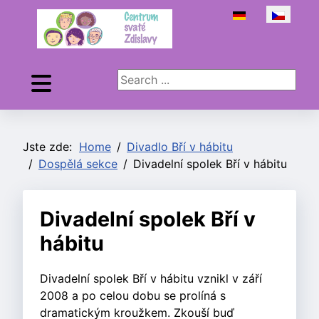
Zvolte jazyk
Search ...
Jste zde:
Home
Divadlo Bří v hábitu
Dospělá sekce
Divadelní spolek Bří v hábitu
Divadelní spolek Bří v
hábitu
Divadelní spolek Bří v hábitu vznikl v září
2008 a po celou dobu se prolíná s
dramatickým kroužkem. Zkouší buď