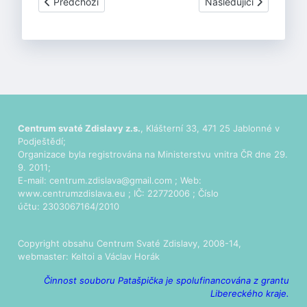
Předchozí článek: Mordýřská hra o svatém Václavu
Další článek: Divadeln
Předchozí
Následující
Centrum svaté Zdislavy z.s.
, Klášterní 33, 471 25 Jablonné v
Podještědí;
Organizace byla registrována na Ministerstvu vnitra ČR dne 29.
9. 2011;
E-mail:
centrum.zdislava@gmail.com
; Web:
www.centrumzdislava.eu
; IČ: 22772006 ; Číslo
účtu: 2303067164/2010
Copyright obsahu Centrum Svaté Zdislavy, 2008-14,
webmaster:
Keltoi
a Václav Horák
Činnost souboru Patašpička je spolufinancována z grantu
Libereckého kraje.