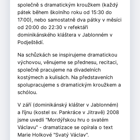
společně s dramatickým kroužkem (každý
pátek během školního roku od 15:30 do
17:00), nebo samostatně dva pátky v měsíci
od 20:00 do 22:30 v refektáři
dominikánského kláštera v Jablonném v
Podještědí.
Na schůzkách se inspirujeme dramatickou
výchovou, věnujeme se přednesu, recitaci,
společně pracujeme na divadelních
kostýmech a kulisách. Na představeních
spolupracujeme s dramatickým kroužkem a
schólou.
V září (dominikánský klášter v Jablonném)
a říjnu (kostel sv. Pankráce v Jitravě) 2008
jsme uvedli "Mordýřskou hru o svatém
Václavu" - dramatizace se opírala o text
Marie Holkové "Svatý Václav".