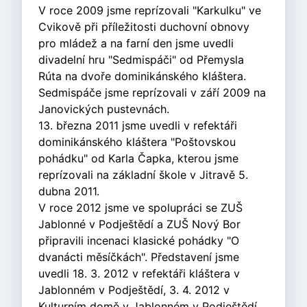
V roce 2009 jsme reprízovali "Karkulku" ve
Cvikově při příležitosti duchovní obnovy
pro mládež a na farní den jsme uvedli
divadelní hru "Sedmispáči" od Přemysla
Rúta na dvoře dominikánského kláštera.
Sedmispáče jsme reprízovali v září 2009 na
Janovických pustevnách.
13. března 2011 jsme uvedli v refektáři
dominikánského kláštera "Poštovskou
pohádku" od Karla Čapka, kterou jsme
reprízovali na základní škole v Jitravě 5.
dubna 2011.
V roce 2012 jsme ve spolupráci se ZUŠ
Jablonné v Podještědí a ZUŠ Nový Bor
připravili incenaci klasické pohádky "O
dvanácti měsíčkách". Představení jsme
uvedli 18. 3. 2012 v refektáři kláštera v
Jablonném v Podještědí, 3. 4. 2012 v
Kulturním domě v Jablonném v Podještědí,