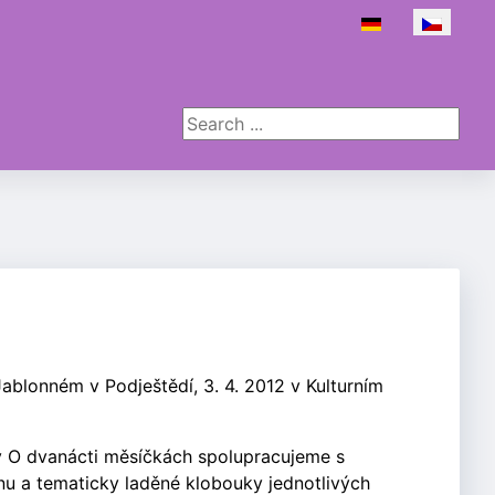
Zvolte jazyk
Search ...
Jablonném v Podještědí, 3. 4. 2012 v Kulturním
y O dvanácti měsíčkách spolupracujeme s
nu a tematicky laděné klobouky jednotlivých