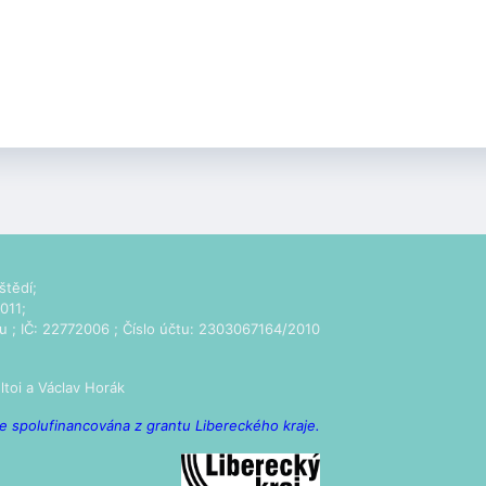
štědí;
011;
u
; IČ: 22772006 ; Číslo účtu: 2303067164/2010
ltoi
a Václav Horák
e spolufinancována z grantu Libereckého kraje.