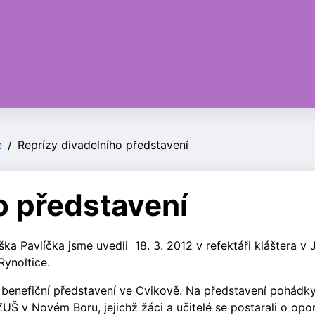
e
Reprízy divadelního představení
o představení
ka Pavlíčka jsme uvedli 18. 3. 2012 v refektáři kláštera v 
ynoltice.
 benefiční představení ve Cvikově. Na představení pohádk
Š v Novém Boru, jejichž žáci a učitelé se postarali o opo