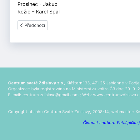
Prosinec - Jakub
Režie – Karel Spal
Předchozí článek: O dvanácti měsíčkách v Novém Boru
Předchozí
Centrum svaté Zdislavy z.s.
, Klášterní 33, 471 25 Jablonné v Podje
Organizace byla registrována na Ministerstvu vnitra ČR dne 29. 9. 2
E-mail:
centrum.zdislava@gmail.com
; Web:
www.centrumzdislava.e
Copyright obsahu Centrum Svaté Zdislavy, 2008-14, webmaster:
Ke
Činnost souboru Patašpička j