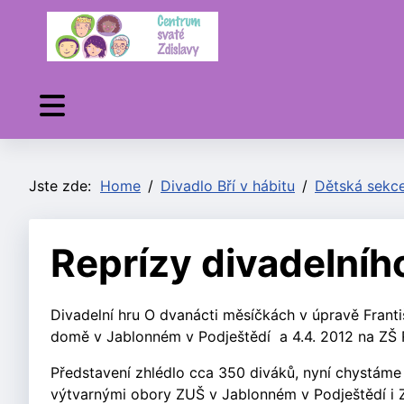
Jste zde:
Home
Divadlo Bří v hábitu
Dětská sekc
Reprízy divadelníh
Divadelní hru O dvanácti měsíčkách v úpravě Františ
domě v Jablonném v Podještědí a 4.4. 2012 na ZŠ R
Představení zhlédlo cca 350 diváků, nyní chystáme
výtvarnými obory ZUŠ v Jablonném v Podještědí i ZU