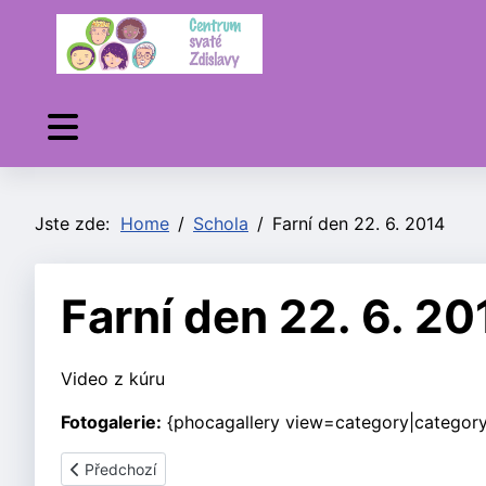
Jste zde:
Home
Schola
Farní den 22. 6. 2014
Farní den 22. 6. 20
Video z kúru
Fotogalerie:
{phocagallery view=category|categoryi
Předchozí článek: Schola
Předchozí