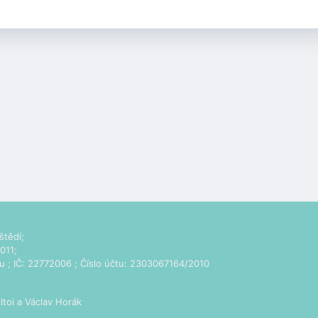
štědí;
011;
u
; IČ: 22772006 ; Číslo účtu: 2303067164/2010
ltoi
a Václav Horák