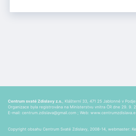
Centrum svaté Zdislavy z.s.
, Klášterní 33, 471 25 Jablonné v Podje
Organizace byla registrována na Ministerstvu vnitra ČR dne 29. 9. 2
E-mail:
centrum.zdislava@gmail.com
; Web:
www.centrumzdislava.e
Copyright obsahu Centrum Svaté Zdislavy, 2008-14, webmaster:
Ke