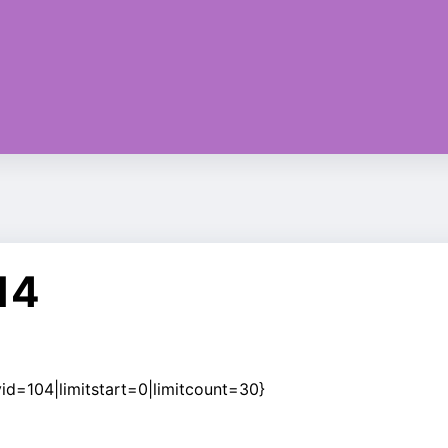
14
d=104|limitstart=0|limitcount=30}