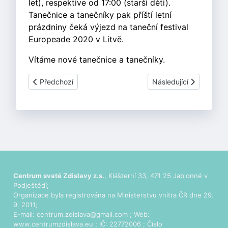
let), respektive od 17:00 (starší děti).
Tanečnice a tanečníky pak příští letní
prázdniny čeká výjezd na taneční festival
Europeade 2020 v Litvě.
Vítáme nové tanečnice a tanečníky.
Předchozí článek: Patašpička
Další článek: Patašpič
Předchozí
Následující
Centrum svaté Zdislavy z.s.
, Klášterní 33, 471 25 Jablonné v
Podještědí;
Organizace byla registrována na Ministerstvu vnitra ČR dne 29.
9. 2011;
E-mail:
centrum.zdislava@gmail.com
; Web:
www.centrumzdislava.eu
; IČ: 22772006 ; Číslo