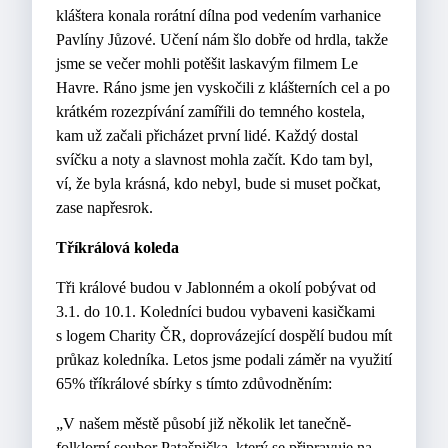
kláštera konala rorátní dílna pod vedením varhanice
Pavlíny Jůzové. Učení nám šlo dobře od hrdla, takže
jsme se večer mohli potěšit laskavým filmem Le
Havre. Ráno jsme jen vyskočili z klášterních cel a po
krátkém rozezpívání zamířili do temného kostela,
kam už začali přicházet první lidé. Každý dostal
svíčku a noty a slavnost mohla začít. Kdo tam byl,
ví, že byla krásná, kdo nebyl, bude si muset počkat,
zase napřesrok.
Tříkrálová koleda
Tři králové budou v Jablonném a okolí pobývat od
3.1. do 10.1. Koledníci budou vybaveni kasičkami
s logem Charity ČR, doprovázející dospělí budou mít
průkaz koledníka. Letos jsme podali záměr na využití
65% tříkrálové sbírky s tímto zdůvodněním:
„V našem městě působí již několik let tanečně-
folklorní soubor Patašpička, který se připravuje na