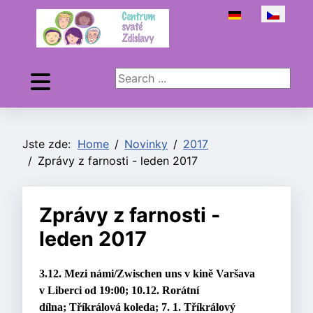
Zvolte jazyk
Search ...
Jste zde:
Home
Novinky
2017
Zprávy z farnosti - leden 2017
Zprávy z farnosti -
leden 2017
3.12. Mezi námi/Zwischen uns v kině Varšava
v Liberci od 19:00;
10.12. Rorátní
dílna;
Tříkrálová koleda;
7. 1. Tříkrálový