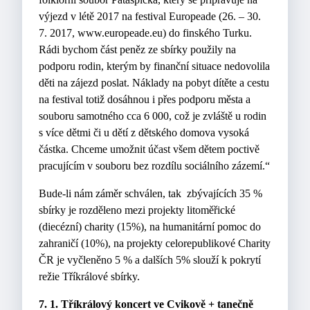
výjezd v létě 2017 na festival Europeade (26. – 30.
7. 2017, www.europeade.eu) do finského Turku.
Rádi bychom část peněz ze sbírky použily na
podporu rodin, kterým by finanční situace nedovolila
děti na zájezd poslat. Náklady na pobyt dítěte a cestu
na festival totiž dosáhnou i přes podporu města a
souboru samotného cca 6 000, což je zvláště u rodin
s více dětmi či u dětí z dětského domova vysoká
částka. Chceme umožnit účast všem dětem poctivě
pracujícím v souboru bez rozdílu sociálního zázemí.“
Bude-li nám záměr schválen, tak zbývajících 35 %
sbírky je rozděleno mezi projekty litoměřické
(diecézní) charity (15%), na humanitární pomoc do
zahraničí (10%), na projekty celorepublikové Charity
ČR je vyčleněno 5 % a dalších 5% slouží k pokrytí
režie Tříkrálové sbírky.
7. 1. Tříkrálový koncert ve Cvikově + tanečně