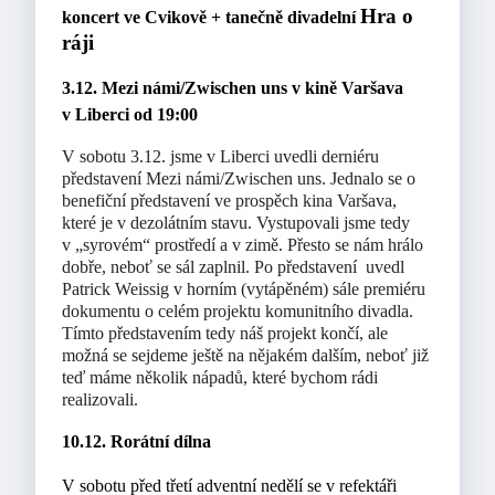
Hra o
koncert ve Cvikově + tanečně divadelní
ráji
3.12. Mezi námi/Zwischen uns v kině Varšava
v Liberci od 19:00
V sobotu 3.12. jsme v Liberci uvedli derniéru
představení Mezi námi/Zwischen uns. Jednalo se o
benefiční představení ve prospěch kina Varšava,
které je v dezolátním stavu. Vystupovali jsme tedy
v „syrovém“ prostředí a v zimě. Přesto se nám hrálo
dobře, neboť se sál zaplnil. Po představení uvedl
Patrick Weissig v horním (vytápěném) sále premiéru
dokumentu o celém projektu komunitního divadla.
Tímto představením tedy náš projekt končí, ale
možná se sejdeme ještě na nějakém dalším, neboť již
teď máme několik nápadů, které bychom rádi
realizovali.
10.12. Rorátní dílna
V sobotu před třetí adventní nedělí se v refektáři