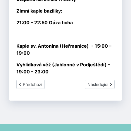
Zimní kaple baziliky:
21:00 – 22:50 Oáza ticha
Kaple sv. Antonína (Heřmanice)
- 15:00 –
19:00
Vyhlídková věž (Jablonné v Podještědí)
–
19:00 – 23:00
Předchozí článek: Zprávy z farnosti - červen
Další článek: Křísí příbě
Předchozí
Následující