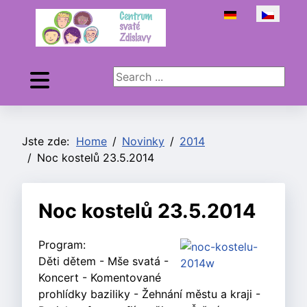
Zvolte jazyk
Search ...
Jste zde:
Home
Novinky
2014
Noc kostelů 23.5.2014
Noc kostelů 23.5.2014
Program:
Děti dětem - Mše svatá -
Koncert - Komentované
prohlídky baziliky - Žehnání městu a kraji -