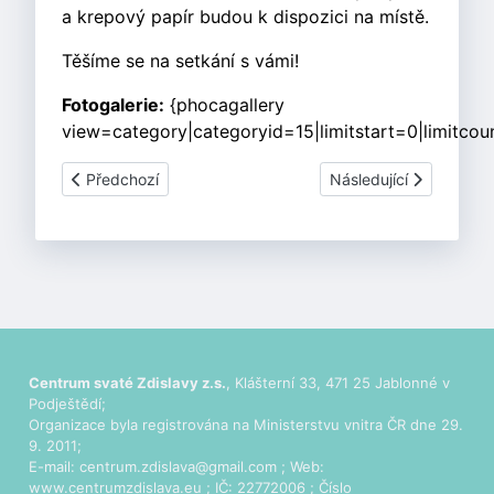
a krepový papír budou k dispozici na místě.
Těšíme se na setkání s vámi!
Fotogalerie:
{phocagallery
view=category|categoryid=15|limitstart=0|limitcou
Předchozí článek: Brigáda
Další článek: Program 
Předchozí
Následující
Centrum svaté Zdislavy z.s.
, Klášterní 33, 471 25 Jablonné v
Podještědí;
Organizace byla registrována na Ministerstvu vnitra ČR dne 29.
9. 2011;
E-mail:
centrum.zdislava@gmail.com
; Web:
www.centrumzdislava.eu
; IČ: 22772006 ; Číslo