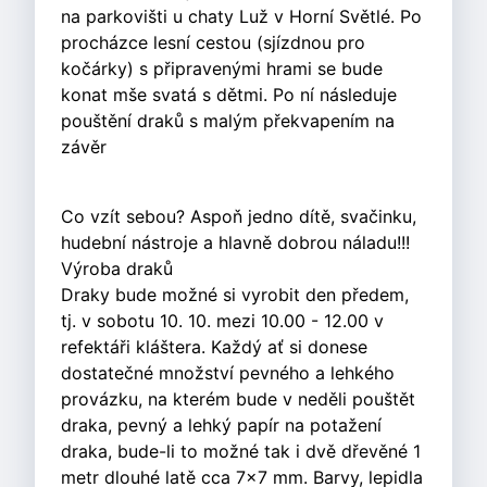
na parkovišti u chaty Luž v Horní Světlé. Po
procházce lesní cestou (sjízdnou pro
kočárky) s připravenými hrami se bude
konat mše svatá s dětmi. Po ní následuje
pouštění draků s malým překvapením na
závěr
Co vzít sebou? Aspoň jedno dítě, svačinku,
hudební nástroje a hlavně dobrou náladu!!!
Výroba draků
Draky bude možné si vyrobit den předem,
tj. v sobotu 10. 10. mezi 10.00 - 12.00 v
refektáři kláštera. Každý ať si donese
dostatečné množství pevného a lehkého
provázku, na kterém bude v neděli pouštět
draka, pevný a lehký papír na potažení
draka, bude-li to možné tak i dvě dřevěné 1
metr dlouhé latě cca 7x7 mm. Barvy, lepidla